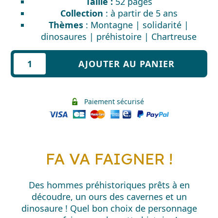
Taille :
52 pages
Collection
: à partir de 5 ans
Thèmes
: Montagne | solidarité |
dinosaures | préhistoire | Chartreuse
quantité
AJOUTER AU PANIER
de
La
dent
Paiement sécurisé
de
l'ours
FA VA FAIGNER !
Des hommes préhistoriques prêts à en
découdre, un ours des cavernes et un
dinosaure ! Quel bon choix de personnage