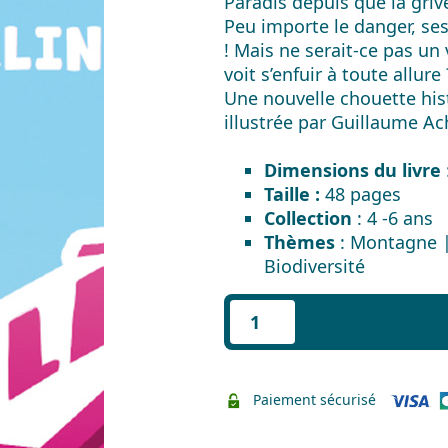
Paradis depuis que la griv
Peu importe le danger, ses
! Mais ne serait-ce pas un 
voit s’enfuir à toute allure 
Une nouvelle chouette his
illustrée par Guillaume A
Dimensions du livre
Taille :
48 pages
Collection
: 4 -6 ans
Thèmes
: Montagne |
Biodiversité
quantité
de
Là-
haut
Paiement sécurisé
sur
la