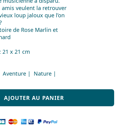
e musicienne a disparu.
 amis veulent la retrouver
vieux loup jaloux que l’on
?
toire de Rose Marlin et
chard
: 21 x 21 cm
 Aventure | Nature |
AJOUTER AU PANIER