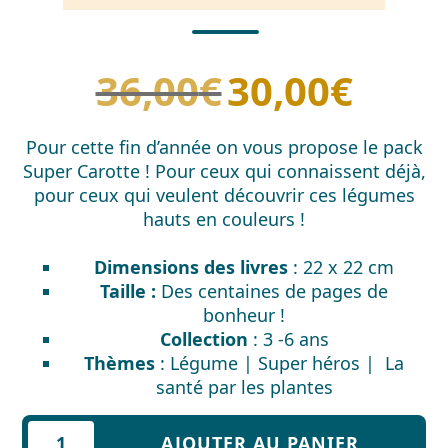
36,00
€
30,00
€
Le
Le
prix
prix
initial
actuel
Pour cette fin d’année on vous propose le pack
était :
est :
Super Carotte ! Pour ceux qui connaissent déjà,
36,00€.
30,00€.
pour ceux qui veulent découvrir ces légumes
hauts en couleurs !
Dimensions des livres
: 22 x 22 cm
Taille :
Des centaines de pages de
bonheur !
Collection
: 3 -6 ans
Thèmes
: Légume | Super héros | La
santé par les plantes
quantité
AJOUTER AU PANIER