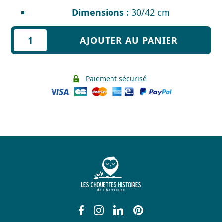
Dimensions :
30/42 cm
quantité
AJOUTER AU PANIER
de
Affiche
La
Paiement sécurisé
dent
de
l'ours