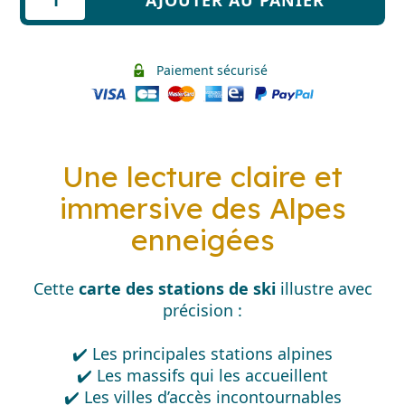
de
Les
stations
Paiement sécurisé
de
ski
des
Alpes
Françaises
Une lecture claire et
-
immersive des Alpes
Partie
Nord
enneigées
Cette
carte des stations de ski
illustre avec
précision :
✔️ Les principales stations alpines
✔️ Les massifs qui les accueillent
✔️ Les villes d’accès incontournables