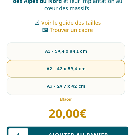
des Alpes du Nord
et leur implantation au
cœur des massifs.
📐
Voir le guide des tailles
🖼️
Trouver un cadre
A1 - 59,4 x 84,1 cm
A2 - 42 x 59,4 cm
A3 - 29.7 x 42 cm
Effacer
20,00
€
quantité
AJOUTER AU PANIER