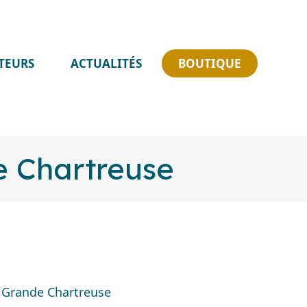
Skip
ATEURS
ACTUALITÉS
BOUTIQUE
to
content
e Chartreuse
a Grande Chartreuse