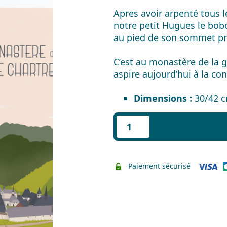
Apres avoir arpenté tous l
notre petit Hugues le bobo
au pied de son sommet pr
C’est au monastère de la g
aspire aujourd’hui à la co
Dimensions :
30/42 
quantité
de
Affiche
le
Paiement sécurisé
Monastère
de
la
Grande
Chartreuse