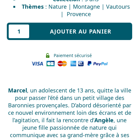
Thèmes
: Nature | Montagne | Vautours
| Provence
quantité
AJOUTER AU PANIER
de
Angèle,
Marcel
Paiement sécurisé
et
les
Géants
du
Ciel
Marcel
, un adolescent de 13 ans, quitte la ville
pour passer l’été dans un petit village des
Baronnies provençales. D’abord désorienté par
ce nouvel environnement loin des écrans et de
l’agitation, il fait la rencontre d’
Angèle
, une
jeune fille passionnée de nature qui
communique avec sa grand-mère grâce à ses