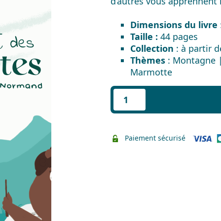
d’autres vous apprennent 
Dimensions du livre
Taille :
44 pages
Collection
: à partir 
Thèmes
: Montagne |
Marmotte
quantité
de
Le
chant
Paiement sécurisé
des
marmottes