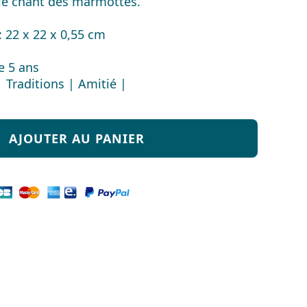
le chant des marmottes.
: 22 x 22 x 0,55 cm
de 5 ans
 Traditions | Amitié |
AJOUTER AU PANIER