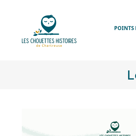
POINTS 
L