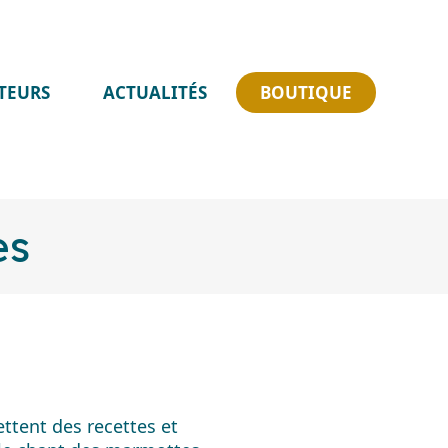
Skip
ATEURS
ACTUALITÉS
BOUTIQUE
to
content
es
tent des recettes et